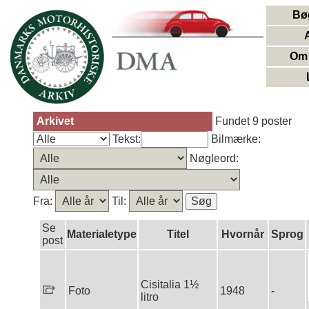
Bø
Om 
Arkivet
Fundet 9 poster
Tekst:
Bilmærke:
Nøgleord:
Fra:
Til:
Se
Materialetype
Titel
Hvornår
Sprog
post
Cisitalia 1½
Foto
1948
-
litro