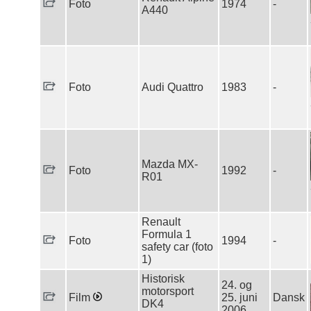
Foto
1974
-
A440
Foto
Audi Quattro
1983
-
Mazda MX-
Foto
1992
-
R01
Renault
Formula 1
Foto
1994
-
safety car (foto
1)
Historisk
24. og
motorsport
Film
25. juni
Dansk
DK4
2006