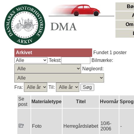
Bø
Om 
Arkivet
Fundet 1 poster
Tekst:
Bilmærke:
Nøgleord:
Fra:
Til:
Se
Materialetype
Titel
Hvornår
Sprog
post
10/6-
Foto
Herregårdsløbet
-
2006