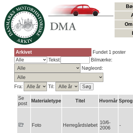
Bø
Om 
Arkivet
Fundet 1 poster
Tekst:
Bilmærke:
Nøgleord:
Fra:
Til:
Se
Materialetype
Titel
Hvornår
Sprog
post
10/6-
Foto
Herregårdsløbet
-
2006