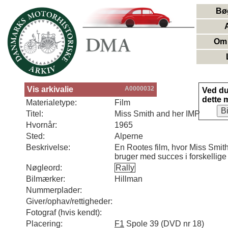
Bø
Om 
Vis arkivalie
A0000032
Ved d
dette 
Materialetype:
Film
B
Titel:
Miss Smith and her IMP
Hvornår:
1965
Sted:
Alperne
Beskrivelse:
En Rootes film, hvor Miss Smit
bruger med succes i forskellige l
Nøgleord:
Rally
Bilmærker:
Hillman
Nummerplader:
Giver/ophav/rettigheder:
Fotograf (hvis kendt):
Placering:
F1
Spole 39 (DVD nr 18)