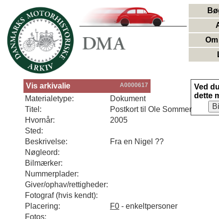
Bø
Om 
Vis arkivalie
A0000617
Ved d
dette 
Materialetype:
Dokument
B
Titel:
Postkort til Ole Sommer
Hvornår:
2005
Sted:
Beskrivelse:
Fra en Nigel ??
Nøgleord:
Bilmærker:
Nummerplader:
Giver/ophav/rettigheder:
Fotograf (hvis kendt):
Placering:
F0
- enkeltpersoner
Fotos: