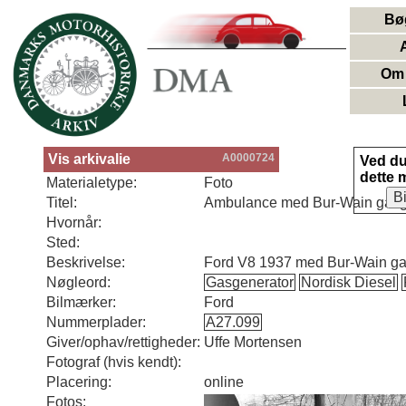
Bø
Om 
Vis arkivalie
A0000724
Ved d
dette 
Materialetype:
Foto
B
Titel:
Ambulance med Bur-Wain gasg
Hvornår:
Sted:
Beskrivelse:
Ford V8 1937 med Bur-Wain ga
Nøgleord:
Gasgenerator
Nordisk Diesel
Bilmærker:
Ford
Nummerplader:
A27.099
Giver/ophav/rettigheder:
Uffe Mortensen
Fotograf (hvis kendt):
Placering:
online
Fotos: