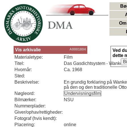
Bø
Om 
Vis arkivalie
A0001804
Ved d
dette 
Materialetype:
Film
B
Titel:
Das Gasdichtsystem - Wankelmo
Hvornår:
Ca. 1968
Sted:
Beskrivelse:
En grundig forklaring på Wanke
på den og den traditionelle Ott
Nøgleord:
Undervisningsfilm
Bilmærker:
NSU
Nummerplader:
Giver/ophav/rettigheder:
Fotograf (hvis kendt):
Placering:
online