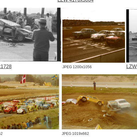
7
x1728
LZW
JPEG 1200x1056
62
JPEG 1019x662