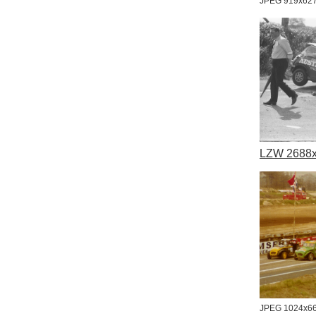
JPEG 919x62
LZW 2688
JPEG 1024x6