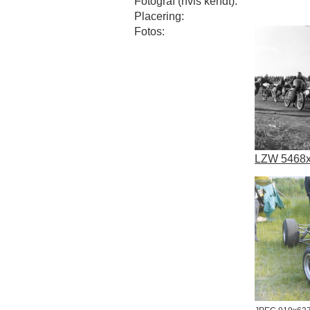
Fotograf (hvis kendt):
Placering:
Fotos:
LZW 5468