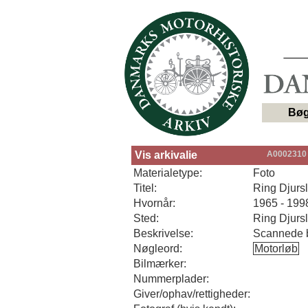
Bøg
Vis arkivalie
A0002310
Materialetype:
Foto
Titel:
Ring Djursl
Hvornår:
1965 - 199
Sted:
Ring Djurs
Beskrivelse:
Scannede b
Nøgleord:
Motorløb
Bilmærker:
Nummerplader:
Giver/ophav/rettigheder: