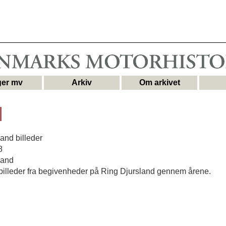
er mv
Arkiv
Om arkivet
and billeder
8
land
illeder fra begivenheder på Ring Djursland gennem årene.