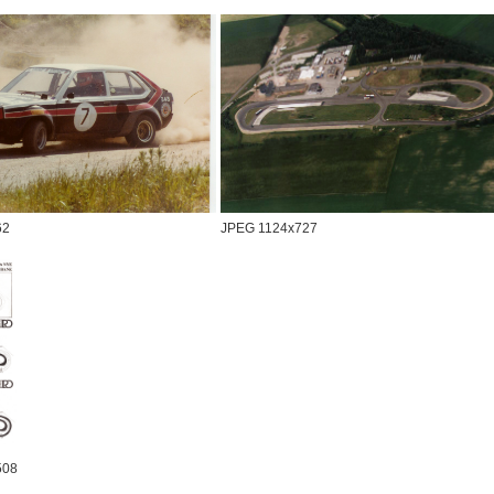
62
JPEG 1124x727
508