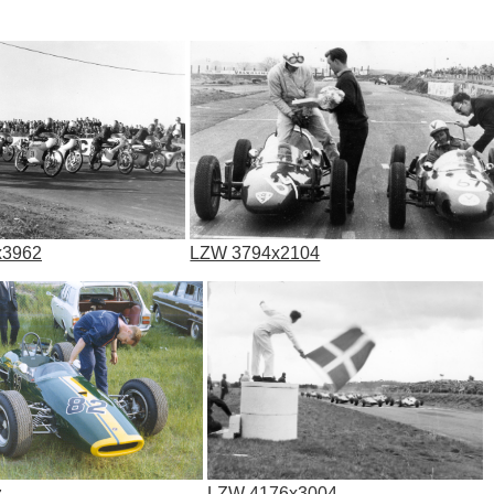
x3962
LZW 3794x2104
LZW 4176x3004