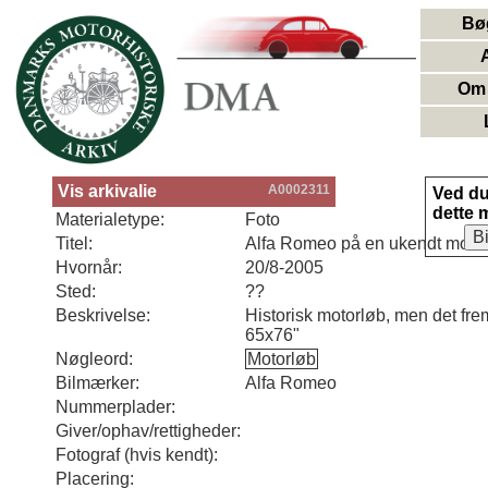
Bø
Om 
Vis arkivalie
A0002311
Ved d
dette 
Materialetype:
Foto
B
Titel:
Alfa Romeo på en ukendt moto
Hvornår:
20/8-2005
Sted:
??
Beskrivelse:
Historisk motorløb, men det fre
65x76"
Nøgleord:
Motorløb
Bilmærker:
Alfa Romeo
Nummerplader:
Giver/ophav/rettigheder:
Fotograf (hvis kendt):
Placering: