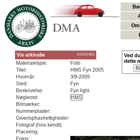
Bø
Om 
Vis arkivalie
A0002482
Ved d
dette 
Materialetype:
Foto
B
Titel:
HMS Fyn 2005
Hvornår:
3/9-2005
Sted:
Fyn
Beskrivelse:
Fyn light
Nøgleord:
HMS
Bilmærker:
Nummerplader:
Giver/ophav/rettigheder:
Fotograf (hvis kendt):
Placering:
Fotos: