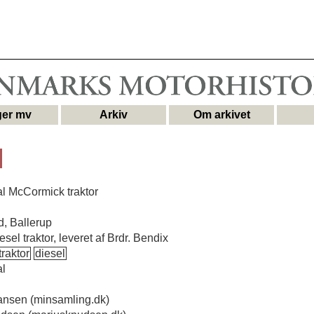
er mv
Arkiv
Om arkivet
al McCormick traktor
d, Ballerup
esel traktor, leveret af Brdr. Bendix
traktor
diesel
al
iansen (minsamling.dk)