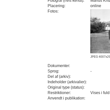
Fotograf (hvis kendt):
Marius Knu
Placering:
online
Fotos:
JPEG 4007x2
Dokumenter:
Sprog:
-
Del af (arkiv):
Indeholder (arkivalier):
Original type (status):
Restriktioner:
Vises i ful
Anvendt i publikation: