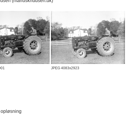
dsen (mariusknudsen.dk)
901
JPEG 4083x2923
d opløsning