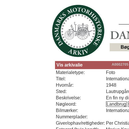
Bøg
Vis arkivalie
A0002705
Materialetype:
Foto
Titel:
Internation
Hvornår:
1948
Sted:
Lautrupgår
Beskrivelse:
En fin ny di
Nøgleord:
Landbrug
Bilmærker:
Internation
Nummerplader:
Giver/ophav/rettigheder:
Per Christ