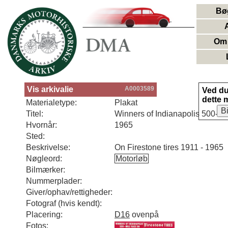
Bø
Om 
Vis arkivalie
A0003589
Ved d
dette 
Materialetype:
Plakat
B
Titel:
Winners of Indianapolis 500-mi
Hvornår:
1965
Sted:
Beskrivelse:
On Firestone tires 1911 - 1965
Nøgleord:
Motorløb
Bilmærker:
Nummerplader:
Giver/ophav/rettigheder:
Fotograf (hvis kendt):
Placering:
D16
ovenpå
Fotos: