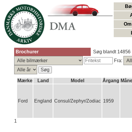
Bø
Om 
Brochurer
Søg blandt 14856 
Fra:
Mærke
Land
Model
Årgang
Mån
Ford
England
Consul/Zephyr/Zodiac
1959
1