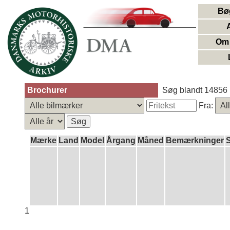
Bø
Om 
Brochurer
Søg blandt 14856 
Fra:
Mærke
Land
Model
Årgang
Måned
Bemærkninger
1