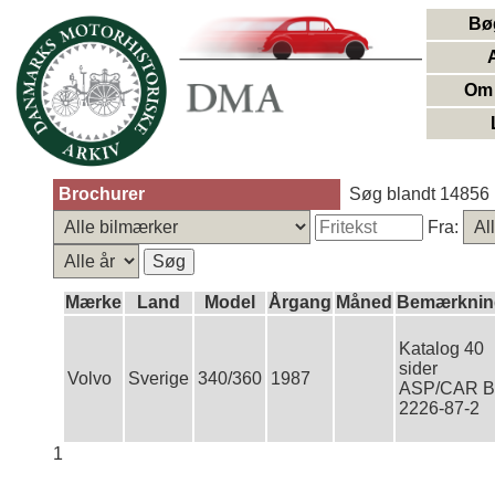
Bø
Om 
Brochurer
Søg blandt 14856 
Fra:
Mærke
Land
Model
Årgang
Måned
Bemærknin
Katalog 40
sider
Volvo
Sverige
340/360
1987
ASP/CAR 
2226-87-2
1