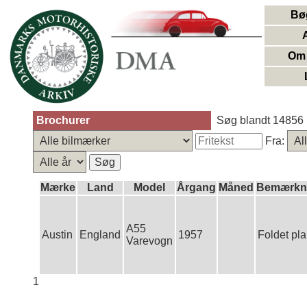
Bø
Om 
Brochurer
Søg blandt 14856 
Fra:
Mærke
Land
Model
Årgang
Måned
Bemærkn
A55
Austin
England
1957
Foldet pla
Varevogn
1