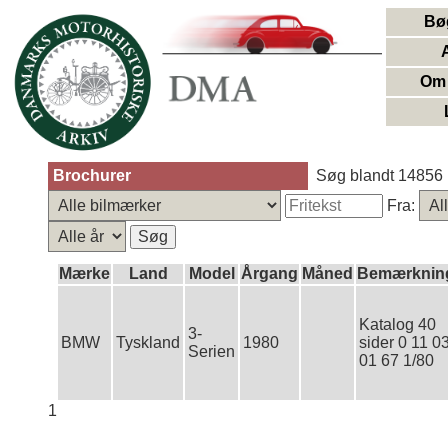
Bø
Om 
Brochurer
Søg blandt 14856 
Fra:
Mærke
Land
Model
Årgang
Måned
Bemærknin
Katalog 40
3-
BMW
Tyskland
1980
sider 0 11 0
Serien
01 67 1/80
1