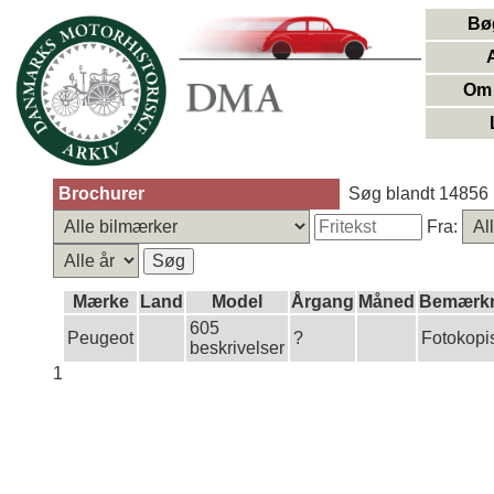
Bø
Om 
Brochurer
Søg blandt 14856 
Fra:
Mærke
Land
Model
Årgang
Måned
Bemærkn
605
Peugeot
?
Fotokopi
beskrivelser
1