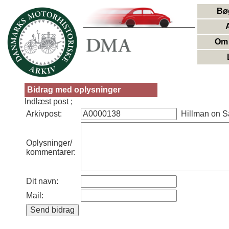
Bø
Om 
Bidrag med oplysninger
Indlæst post ;
Arkivpost:
Hillman on Sa
Oplysninger/
kommentarer:
Dit navn:
Mail: