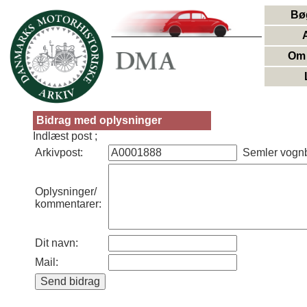
Bø
Om 
Bidrag med oplysninger
Indlæst post ;
Arkivpost:
Semler vognb
Oplysninger/
kommentarer:
Dit navn:
Mail: