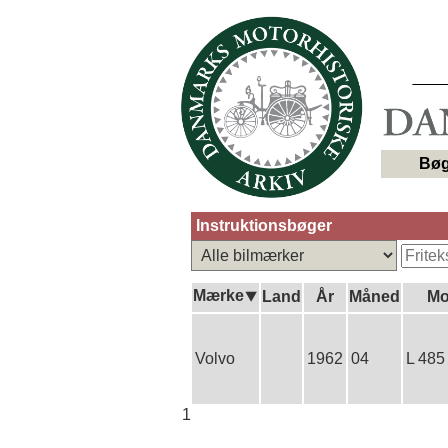
Bøg
Instruktionsbøger
Mærke⯆
Land
År
Måned
Mo
Volvo
1962
04
L 485
1