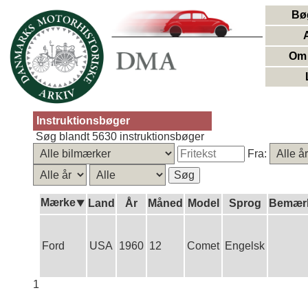
Bø
Om 
Instruktionsbøger
Søg blandt 5630 instruktionsbøger
Fra:
Mærke⯆
Land
År
Måned
Model
Sprog
Bemærk
Ford
USA
1960
12
Comet
Engelsk
1