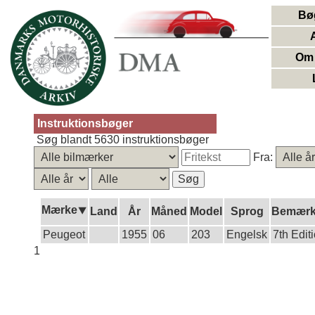
Bø
Om 
Instruktionsbøger
Søg blandt 5630 instruktionsbøger
Fra:
Mærke⯆
Land
År
Måned
Model
Sprog
Bemærk
Peugeot
1955
06
203
Engelsk
7th Edit
1