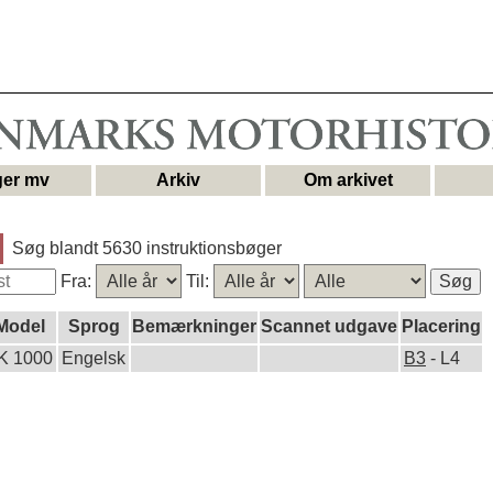
er mv
Arkiv
Om arkivet
Søg blandt 5630 instruktionsbøger
Fra:
Til:
Model
Sprog
Bemærkninger
Scannet udgave
Placering
K 1000
Engelsk
B3
- L4