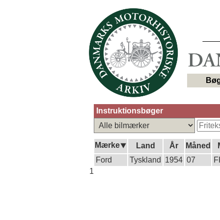
Bøg
Instruktionsbøger
Mærke⯆
Land
År
Måned
Ford
Tyskland
1954
07
F
1