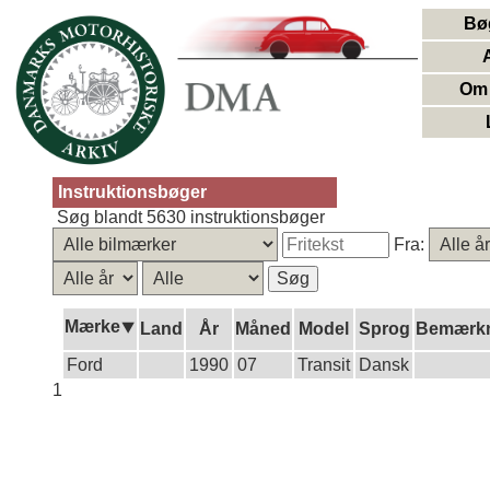
Bø
Om 
Instruktionsbøger
Søg blandt 5630 instruktionsbøger
Fra:
Mærke⯆
Land
År
Måned
Model
Sprog
Bemærkn
Ford
1990
07
Transit
Dansk
1