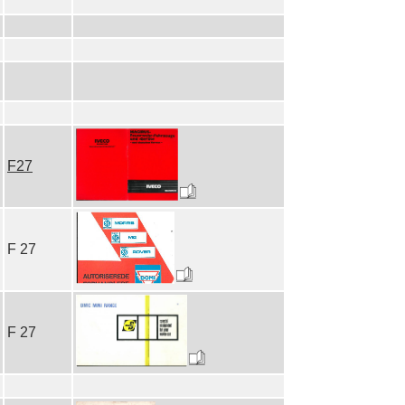
F27
F 27
F 27