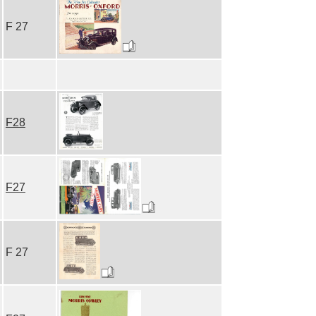
F 27
F28
F27
F 27