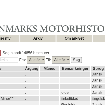
er mv
Arkiv
Om arkivet
Søg blandt 14856 brochurer
Fra:
Til:
el
Årgang
Måned
Bemærkninger
Sprog
.
Dansk
.
Dansk
.
Dansk
.
folder
Dansk
 Minor"""
.
Enkeltblad
Engelsk
.
Stor folder
Dansk