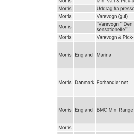
Morris
Mini Van & Pick-
Morris
Uddrag fra press
Morris
Varevogn (gul)
"Varevogn ""Den
Morris
sensationelle"""
Morris
Varevogn & Pick
Morris
England
Marina
Morris
Danmark
Forhandler net
Morris
England
BMC Mini Range
Morris