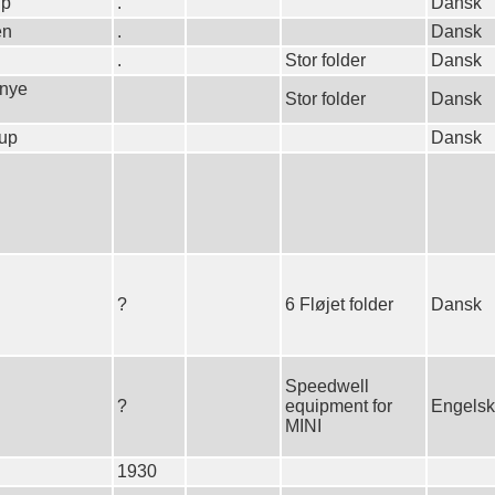
up
.
Dansk
en
.
Dansk
.
Stor folder
Dansk
 nye
Stor folder
Dansk
-up
Dansk
?
6 Fløjet folder
Dansk
Speedwell
?
equipment for
Engelsk
MINI
1930