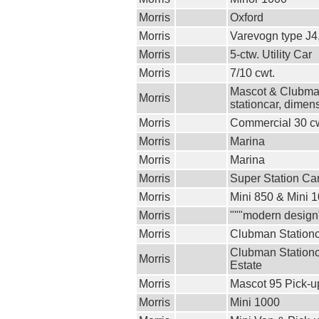
Morris
Oxford
Morris
Varevogn type J4
Morris
5-ctw. Utility Car
Morris
7/10 cwt.
Mascot & Clubma
Morris
stationcar, dimen
Morris
Commercial 30 cwt
Morris
Marina
Morris
Marina
Morris
Super Station Ca
Morris
Mini 850 & Mini 
Morris
"""modern design
Morris
Clubman Station
Clubman Stationc
Morris
Estate
Morris
Mascot 95 Pick-u
Morris
Mini 1000