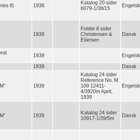
Katalog 20 sider
ies II)
1938
Engelsk
6079-1/38/15
Folder 8 sider
1938
Christensen &
Dansk
Eilersen
ral
1939
Engelsk
1939
Dansk
Katalog 24 sider
Reference No. M
"M"
1939
109 12411-
Engelsk
4/3920m April,
1939
Katalog 24 sider
"M"
1939
Dansk
10917-1/39/5m