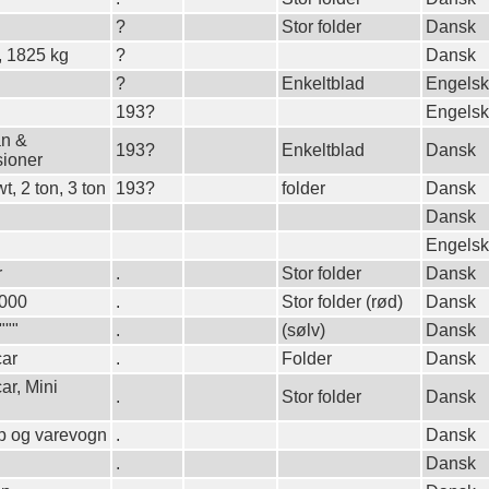
?
Stor folder
Dansk
, 1825 kg
?
Dansk
?
Enkeltblad
Engelsk
193?
Engelsk
n &
193?
Enkeltblad
Dansk
sioner
, 2 ton, 3 ton
193?
folder
Dansk
Dansk
Engelsk
r
.
Stor folder
Dansk
1000
.
Stor folder (rød)
Dansk
"""
.
(sølv)
Dansk
car
.
Folder
Dansk
ar, Mini
.
Stor folder
Dansk
p og varevogn
.
Dansk
.
Dansk