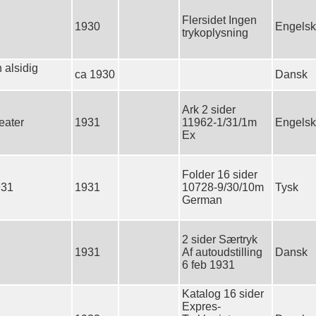
Flersidet Ingen
1930
Engelsk
trykoplysning
n alsidig
ca 1930
Dansk
Ark 2 sider
eater
1931
11962-1/31/1m
Engelsk
Ex
Folder 16 sider
931
1931
10728-9/30/10m
Tysk
German
2 sider Særtryk
1931
Af autoudstilling
Dansk
6 feb 1931
Katalog 16 sider
Expres-